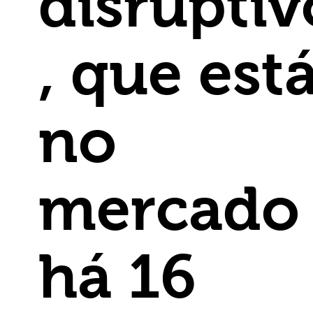
disruptiv
, que est
no
mercado
há 16