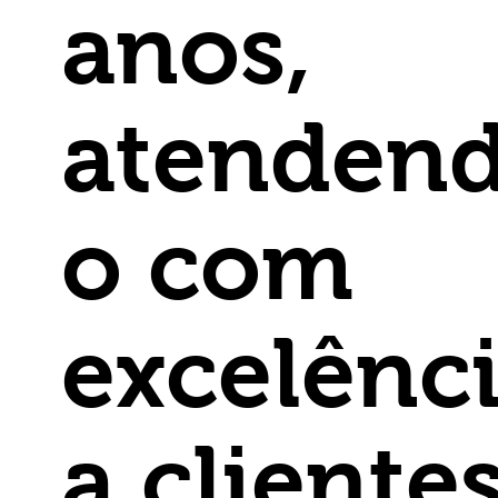
anos,
atenden
o com
excelênc
a cliente